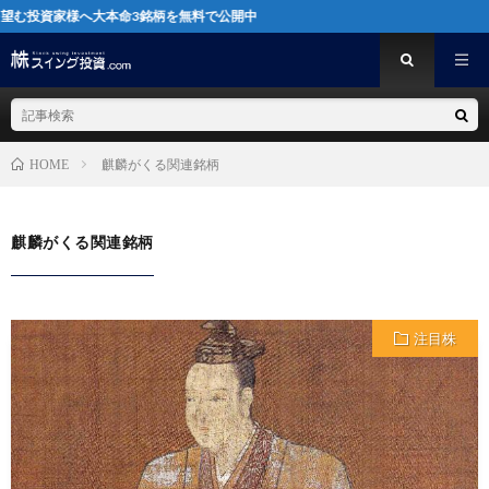
投資家様へ大本命3銘柄を無料で公開中
麒麟がくる関連銘柄
HOME
麒麟がくる関連銘柄
注目株