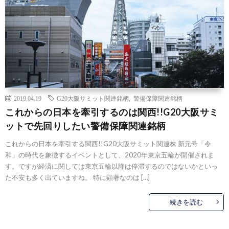
2019.04.19
G20大阪サミット関連銘柄
,
警備保障関連銘柄
これからの日本を牽引するのは関西!!G20大阪サミ
ットで先回りしたい警備保障関連銘柄
これからの日本を牽引する関西!!G20大阪サミット関連株 新元号「令
和」の時代を象徴するイベントとして、2020年東京五輪が開催されま
す。ですが経済に関しては東京五輪以降は停滞するのではないかといっ
た不安も多く出ていますね。 特に顕著なのは […]
続きを読む