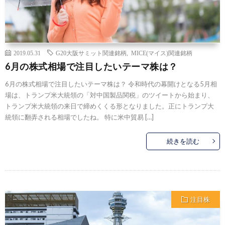
2019.05.31
G20大阪サミット関連銘柄
,
MICE(マイス)関連銘柄
6月の株式相場で注目したいテーマ株は？
6月の株式相場で注目したいテーマ株は？ 令和時代の幕開けとなる5月相
場は、トランプ米大統領の「対中国製品関税」のツイートから始まり、
トランプ米大統領の来日で締めくくる形となりました。正にトランプ大
統領に翻弄される相場でしたね。 特に米中貿易 […]
続きを読む
注目株