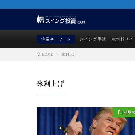
株・FX・先物・ビットコインでも使える！勝つためのス
買い時・売り時も徹底検証！
注目キーワード
スイング 手法
株情報サイ
米利上げ
HOME
米利上げ
相場