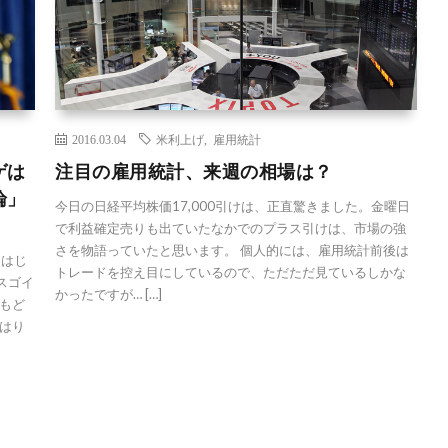
2016.03.04
米利上げ
,
雇用統計
ゲは
注目の雇用統計、来週の相場は？
論」
今日の日経平均株価17,000引けは、正直驚きました。金曜日
で利益確定売りも出ていたなかでのプラス引けは、市場の強
さを物語っていたと思います。 個人的には、雇用統計前後は
（はじ
トレードを控え目にしているので、ただただ見ているしかな
スゴイ
かったですが… […]
もど
はり