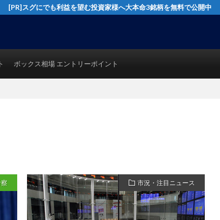
[PR]スグにでも利益を望む投資家様へ大本命3銘柄を無料で公開中
イングトレード実践テクニックを公開！猿でも分かるシンプルテクニカル分析で
ト
ボックス相場 エントリーポイント
考察
市況・注目ニュース