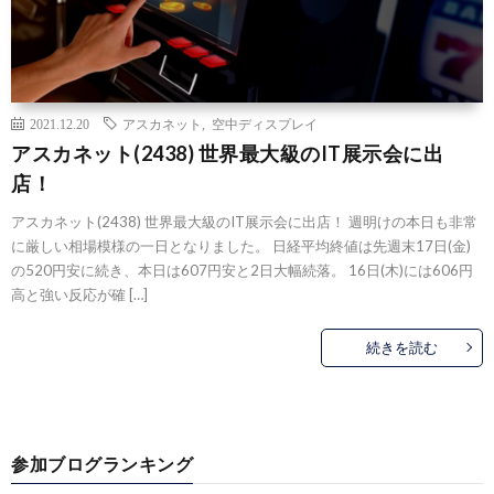
2021.12.20
アスカネット
,
空中ディスプレイ
アスカネット(2438) 世界最大級のIT展示会に出
店！
アスカネット(2438) 世界最大級のIT展示会に出店！ 週明けの本日も非常
に厳しい相場模様の一日となりました。 日経平均終値は先週末17日(金)
の520円安に続き、本日は607円安と2日大幅続落。 16日(木)には606円
高と強い反応が確 […]
続きを読む
参加ブログランキング