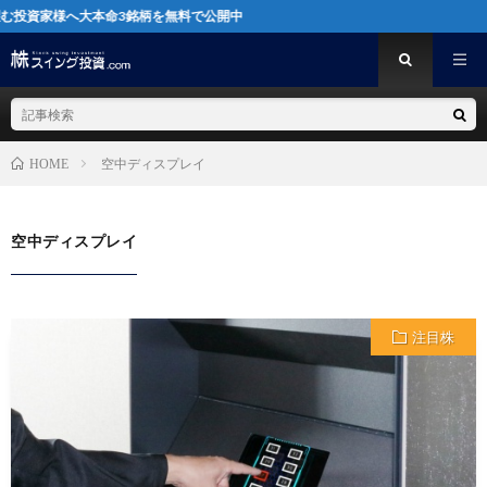
へ大本命3銘柄を無料で公開中
空中ディスプレイ
HOME
空中ディスプレイ
注目株