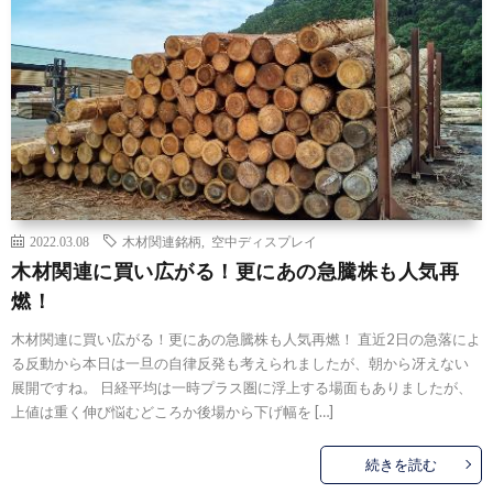
2022.03.08
木材関連銘柄
,
空中ディスプレイ
木材関連に買い広がる！更にあの急騰株も人気再
燃！
木材関連に買い広がる！更にあの急騰株も人気再燃！ 直近2日の急落によ
る反動から本日は一旦の自律反発も考えられましたが、朝から冴えない
展開ですね。 日経平均は一時プラス圏に浮上する場面もありましたが、
上値は重く伸び悩むどころか後場から下げ幅を […]
続きを読む