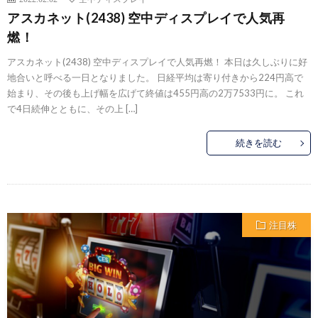
アスカネット(2438) 空中ディスプレイで人気再
燃！
アスカネット(2438) 空中ディスプレイで人気再燃！ 本日は久しぶりに好
地合いと呼べる一日となりました。 日経平均は寄り付きから224円高で
始まり、その後も上げ幅を広げて終値は455円高の2万7533円に。 これ
で4日続伸とともに、その上 […]
続きを読む
注目株