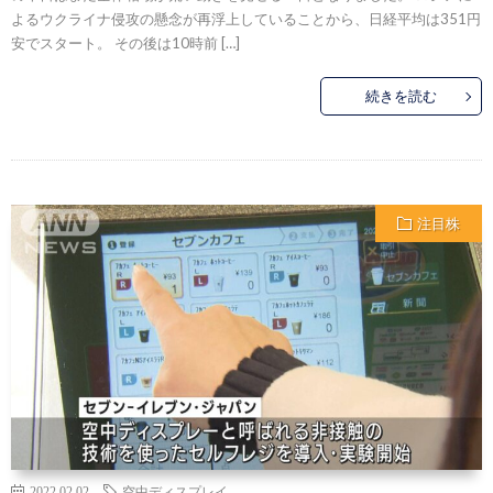
よるウクライナ侵攻の懸念が再浮上していることから、日経平均は351円
安でスタート。 その後は10時前 […]
続きを読む
注目株
2022.02.02
空中ディスプレイ