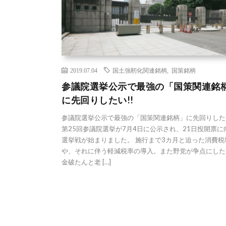
2019.07.04
国土強靭化関連銘柄
,
国策銘柄
参議院選挙公示で最強の「国策関連銘
に先回りしたい!!
参議院選挙公示で最強の「国策関連銘柄」に先回りしたい
第25回参議院選挙が7月4日に公示され、21日投開票に
選挙戦が始まりました。 施行まで3カ月と迫った消費税
や、それに伴う軽減税率の導入。また野党が争点にした
金破たんと老 […]