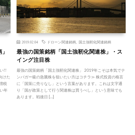
2019.02.04
ドローン関連銘柄
,
国土強靭化関連銘柄
柄」
最強の国策銘柄「国土強靭化関連株」・ス
イング注目株
!!
最強の国策銘柄「国土強靭化関連株」 2019年こそは本気でテ
向けた
ンバガー級の急騰株を狙いたい方はコチラ≫ 株式投資の格言
増税
に「国策に売りなし」という言葉があります。これは文字通
い年
り「国が政策として行う関連株は買うべし」という意味でも
あります。戦後日 […]