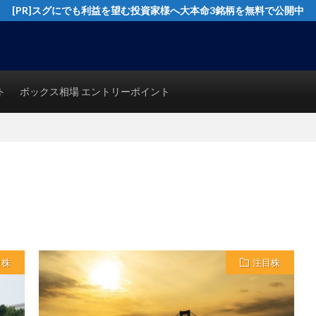
[PR]スグにでも利益を望む投資家様へ大本命3銘柄を無料で公開中
イングトレード実践テクニックを公開！猿でも分かるシンプルテクニカル分析で
ト
ボックス相場 エントリーポイント
目株
注目株