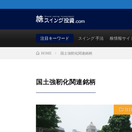
株・FX・先物・ビットコインでも使える！勝つためのス
買い時・売り時も徹底検証！
注目キーワード
スイング 手法
株情報サイ
国土強靭化関連銘柄
HOME
国土強靭化関連銘柄
注