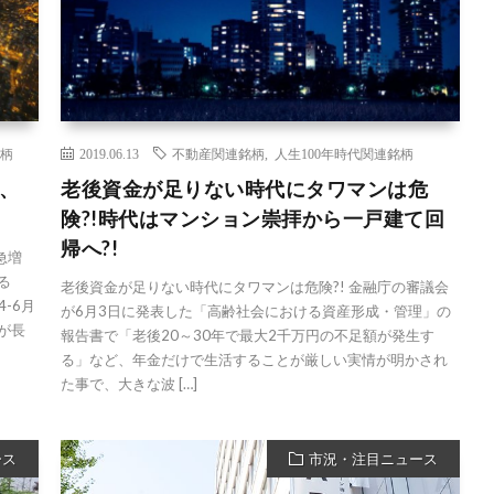
柄
2019.06.13
不動産関連銘柄
,
人生100年時代関連銘柄
、
老後資金が足りない時代にタワマンは危
険?!時代はマンション崇拝から一戸建て回
帰へ?!
急増
る
老後資金が足りない時代にタワマンは危険?! 金融庁の審議会
-6月
が6月3日に発表した「高齢社会における資産形成・管理」の
が長
報告書で「老後20～30年で最大2千万円の不足額が発生す
る」など、年金だけで生活することが厳しい実情が明かされ
た事で、大きな波 […]
ース
市況・注目ニュース