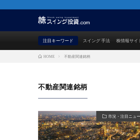
株・FX・先物・ビットコインでも使える！勝つためのス
買い時・売り時も徹底検証！
注目キーワード
スイング 手法
株情報サイ
不動産関連銘柄
HOME
不動産関連銘柄
市況・注目ニュ