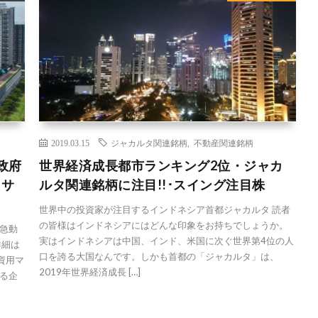
2019.03.15
ジャカルタ関連銘柄
,
不動産関連銘柄
政府
世界経済成長都市ランキング2位・ジャカ
「サ
ルタ関連銘柄に注目!!･スイング注目株
世界中の投資家が注目するインドネシア首都ジャカルタ 読者
の皆様はインドネシアにはどんな印象をお持ちでしょうか。
急動
実はインドネシアは中国、インド、米国に次ぐ世界第4位の人
詳細は
口を誇る大国なんです。しかも首都の「ジャカルタ」は、
資用マ
2019年世界経済成長 […]
る企