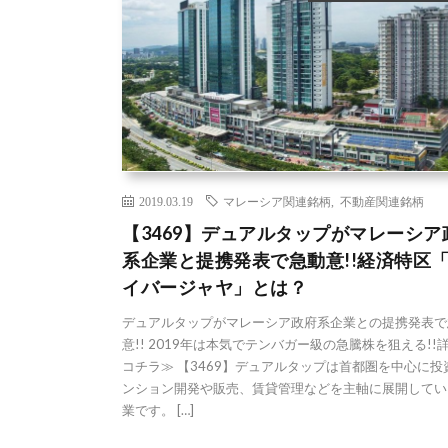
2019.03.19
マレーシア関連銘柄
,
不動産関連銘柄
【3469】デュアルタップがマレーシア
系企業と提携発表で急動意!!経済特区
イバージャヤ」とは？
デュアルタップがマレーシア政府系企業との提携発表で
意!! 2019年は本気でテンバガー級の急騰株を狙える!!
コチラ≫ 【3469】デュアルタップは首都圏を中心に投
ンション開発や販売、賃貸管理などを主軸に展開してい
業です。 […]