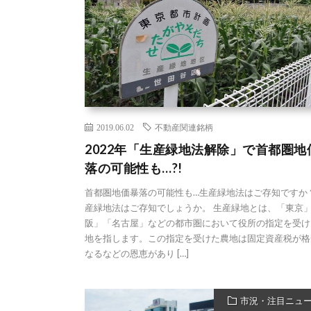
2019.06.02
不動産関連銘柄
2022年「生産緑地法解除」で首都圏地
落の可能性も…?!
首都圏地価暴落の可能性も…生産緑地法はご存知ですか？
産緑地法はご存知でしょうか。 生産緑地とは、「東京
阪」「名古屋」などの都市圏において役所の指定を受け
地を指します。この指定を受けた農地は固定資産税が格
なるなどの恩恵があり […]
市況・注目ニュ