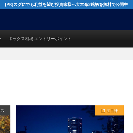
[PR]スグにでも利益を望む投資家様へ大本命3銘柄を無料で公開中
イングトレード実践テクニックを公開！猿でも分かるシンプルテクニカル分析で
ト
ボックス相場 エントリーポイント
ース
注目株