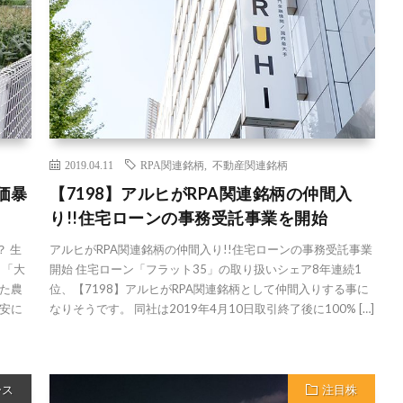
2019.04.11
RPA関連銘柄
,
不動産関連銘柄
価暴
【7198】アルヒがRPA関連銘柄の仲間入
り!!住宅ローンの事務受託事業を開始
 生
アルヒがRPA関連銘柄の仲間入り!!住宅ローンの事務受託事業
」「大
開始 住宅ローン「フラット35」の取り扱いシェア8年連続1
た農
位、【7198】アルヒがRPA関連銘柄として仲間入りする事に
安に
なりそうです。 同社は2019年4月10日取引終了後に100% […]
ース
注目株