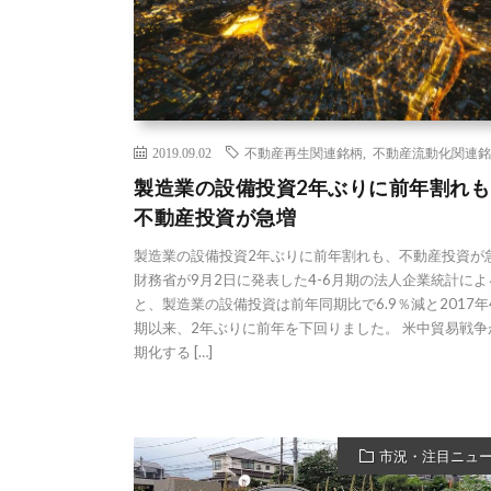
2019.09.02
不動産再生関連銘柄
,
不動産流動化関連銘
製造業の設備投資2年ぶりに前年割れも
不動産投資が急増
製造業の設備投資2年ぶりに前年割れも、不動産投資が
財務省が9月2日に発表した4-6月期の法人企業統計によ
と、製造業の設備投資は前年同期比で6.9％減と2017年4
期以来、2年ぶりに前年を下回りました。 米中貿易戦争
期化する […]
市況・注目ニュ