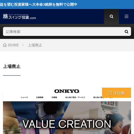
望む投資家様へ大本命3銘柄を無料で公開中
上場廃止
HOME
上場廃止
注目株