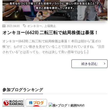
2021.04.01
オンキヨー
,
上場廃止
オンキヨー(6628) 二転三転で結局株価は暴落！
オンキヨー(6628) 二転三転で結局株価は暴落！ 本日は朝から”某ボロ
株”が、ものすごい動きを見せていることで注目されていますね。 “注目
されている”とは言っても、それは決して良い意味ではな […]
続きを読む
参加ブログランキング