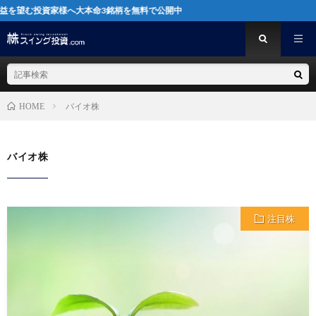
望む投資家様へ大本命3銘柄を無料で公開中
バイオ株
HOME
バイオ株
注目株