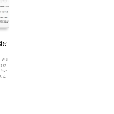
引け
 週明
きは
見当た
せた