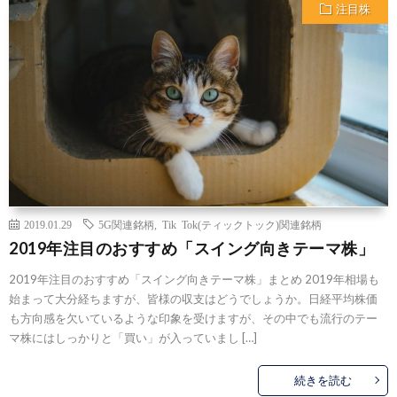
注目株
2019.01.29
5G関連銘柄
,
Tik Tok(ティックトック)関連銘柄
2019年注目のおすすめ「スイング向きテーマ株」
2019年注目のおすすめ「スイング向きテーマ株」まとめ 2019年相場も
始まって大分経ちますが、皆様の収支はどうでしょうか。日経平均株価
も方向感を欠いているような印象を受けますが、その中でも流行のテー
マ株にはしっかりと「買い」が入っていまし […]
続きを読む