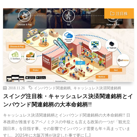
注目株
2018.11.26
インバウンド関連銘柄
,
キャッシュレス決済関連銘柄
スイング注目株・キャッシュレス決済関連銘柄とイ
ンバウンド関連銘柄の大本命銘柄!!
キャッシュレス決済関連銘柄とインバウンド関連銘柄の大本命銘柄!! 日
本政府が推進するアベノミクスの中核とも言える政策の一つが「観光立
国日本」を目指す事。その影響でインバウンド需要も年々高まっていま
すし、2025年に大阪万博が決定した事で更に […]