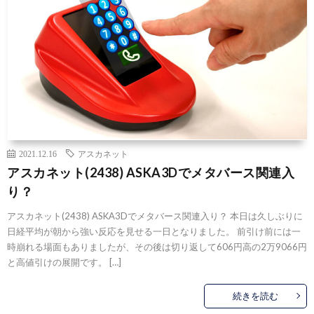
2021.12.16
アスカネット
アスカネット(2438) ASKA3Dでメタバース関連入
り？
アスカネット(2438) ASKA3Dでメタバース関連入り？ 本日は久しぶりに
日経平均が朝から強い反応を見せる一日となりました。 前引け前には一
時崩れる場面もありましたが、その後は切り返して606円高の2万9066円
と高値引けの展開です。 […]
続きを読む