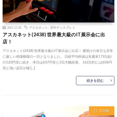
2021.12.20
アスカネット
,
空中ディスプレイ
アスカネット(2438) 世界最大級のIT展示会に出
店！
アスカネット(2438) 世界最大級のIT展示会に出店！ 週明けの本日も非常
に厳しい相場模様の一日となりました。 日経平均終値は先週末17日(金)
の520円安に続き、本日は607円安と2日大幅続落。 16日(木)には606円
高と強い反応が確 […]
続きを読む
注目株